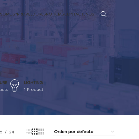
 SOMOS?
PROVEEDORES
NOTICIAS
CONTÁCTENOS
URE
LIGHTING
ucts
1 Product
18
24