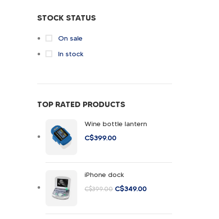
STOCK STATUS
On sale
In stock
TOP RATED PRODUCTS
Wine bottle lantern
C$
399.00
iPhone dock
C$
349.00
C$
399.00