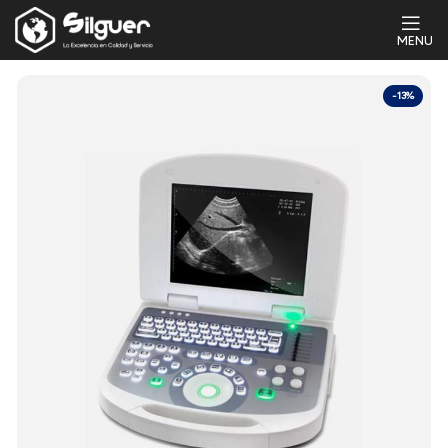
MENU
-13%